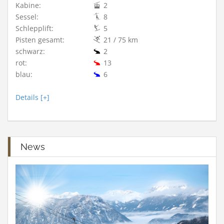
Kabine:
2
Sessel:
8
Schlepplift:
5
Pisten gesamt:
21 / 75 km
schwarz:
2
rot:
13
blau:
6
Details [+]
News