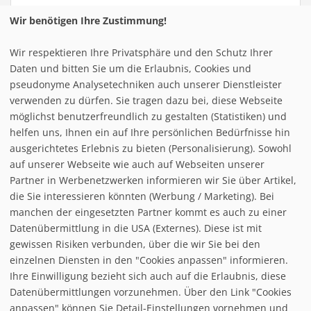
Wir benötigen Ihre Zustimmung!
Liberec - neue Piste mit Nachtski
10. Oktober 2021
Wir respektieren Ihre Privatsphäre und den Schutz Ihrer
Was neues in Sachen Nachtskiing zur Freude derer, die
Daten und bitten Sie um die Erlaubnis, Cookies und
früher gerne Waltersdorf im Zittauer Gebirge dafür
pseudonyme Analysetechniken auch unserer Dienstleister
genutzt haben. Am Jeschken in Liberec ist eine neue
verwenden zu dürfen. Sie tragen dazu bei, diese Webseite
Piste entstanden, die beleuchtet ist. Somit stehen ab
möglichst benutzerfreundlich zu gestalten (Statistiken) und
diesen Winter 1,5km Nachskipiste + der alten am
helfen uns, Ihnen ein auf Ihre persönlichen Bedürfnisse hin
Schlepplift zur Verfügung.
ausgerichtetes Erlebnis zu bieten (Personalisierung). Sowohl
Hier gibts die Infos
.
auf unserer Webseite wie auch auf Webseiten unserer
Partner in Werbenetzwerken informieren wir Sie über Artikel,
die Sie interessieren könnten (Werbung / Marketing). Bei
manchen der eingesetzten Partner kommt es auch zu einer
Schönste Spots für deine nächste Reise
Datenübermittlung in die USA (Externes). Diese ist mit
gewissen Risiken verbunden, über die wir Sie bei den
einzelnen Diensten in den "Cookies anpassen" informieren.
Ihre Einwilligung bezieht sich auch auf die Erlaubnis, diese
follow us on facebook
Datenübermittlungen vorzunehmen. Über den Link "Cookies
anpassen" können Sie Detail-Einstellungen vornehmen und
Home