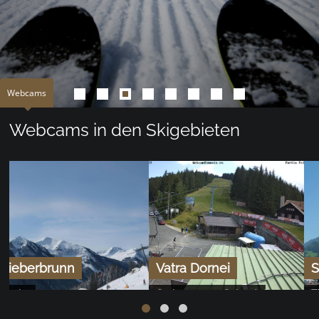
Webcams
Webcams in den Skigebieten
Vatra Dornei
Schwaz - Kellerjoch
Ostkarpaten - Suhard /
Tirol
Rodna