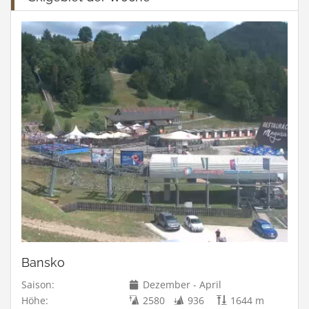
Bansko
Saison:
Dezember - April
Höhe:
2580
936
1644 m