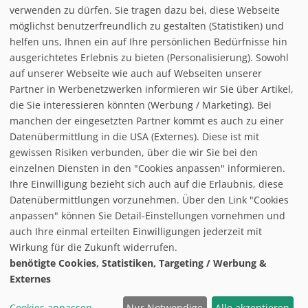
Status:
geschlossen
verwenden zu dürfen. Sie tragen dazu bei, diese Webseite
möglichst benutzerfreundlich zu gestalten (Statistiken) und
Bad Flinsberg
k.A.
k.A.
helfen uns, Ihnen ein auf Ihre persönlichen Bedürfnisse hin
ausgerichtetes Erlebnis zu bieten (Personalisierung). Sowohl
Status:
k.A.
auf unserer Webseite wie auch auf Webseiten unserer
Partner in Werbenetzwerken informieren wir Sie über Artikel,
die Sie interessieren könnten (Werbung / Marketing). Bei
manchen der eingesetzten Partner kommt es auch zu einer
Datenübermittlung in die USA (Externes). Diese ist mit
gewissen Risiken verbunden, über die wir Sie bei den
einzelnen Diensten in den "Cookies anpassen" informieren.
Ihre Einwilligung bezieht sich auch auf die Erlaubnis, diese
follow us on facebook
Datenübermittlungen vorzunehmen. Über den Link "Cookies
anpassen" können Sie Detail-Einstellungen vornehmen und
Home
auch Ihre einmal erteilten Einwilligungen jederzeit mit
Datenschutzerklärung
Wirkung für die Zukunft widerrufen.
© baxxstage 2021
Impressum
Cookie Management
benötigte Cookies, Statistiken, Targeting / Werbung &
Externes
Cookies anpassen
Nur Notwendige
Alle akzeptieren