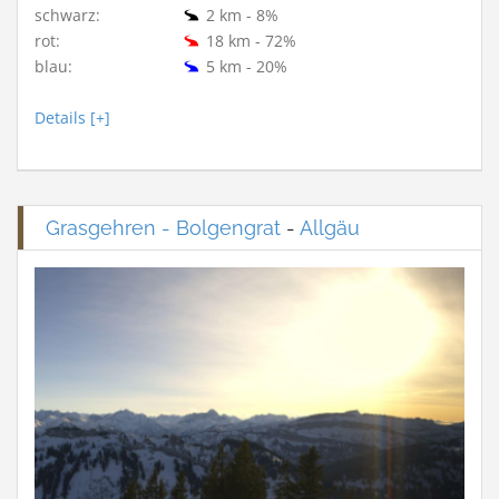
schwarz:
2 km - 8%
rot:
18 km - 72%
blau:
5 km - 20%
Details [+]
Grasgehren - Bolgengrat
-
Allgäu