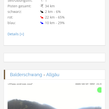
Seil/Übungslift:
1
Pisten gesamt:
34 km
schwarz:
2 km - 6%
rot:
22 km - 65%
blau:
10 km - 29%
Details [+]
Balderschwang
-
Allgäu