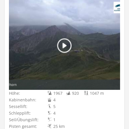
Höhe:
1967
920
1047 m
Kabinenbahn:
4
Sessellift:
5
Schlepplift:
4
Seil/Übungslift:
1
Pisten gesamt:
25 km