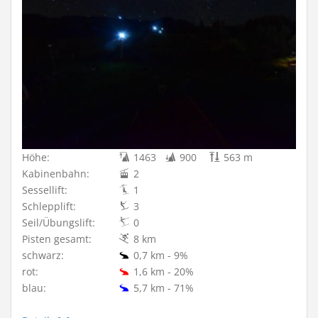
Höhe:
1463
900
563 m
Kabinenbahn:
2
Sessellift:
1
Schlepplift:
3
Seil/Übungslift:
0
Pisten gesamt:
8 km
schwarz:
0,7 km - 9%
rot:
1,6 km - 20%
blau:
5,7 km - 71%