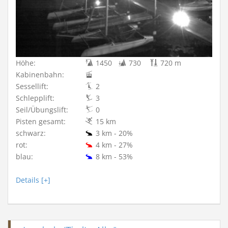
Höhe:
1450
730
720 m
Kabinenbahn:
Sessellift:
2
Schlepplift:
3
Seil/Übungslift:
0
Pisten gesamt:
15 km
schwarz:
3 km - 20%
rot:
4 km - 27%
blau:
8 km - 53%
Details [+]