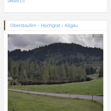
Details [+]
Oberstaufen - Hochgrat
-
Allgäu