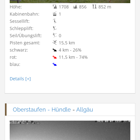
Höhe:
1708
856
852 m
Kabinenbahn:
1
Sessellift:
Schlepplift:
Seil/Übungslift:
0
Pisten gesamt:
15,5 km
schwarz:
4 km - 26%
rot:
11,5 km - 74%
blau:
Details [+]
Oberstaufen - Hündle
-
Allgäu