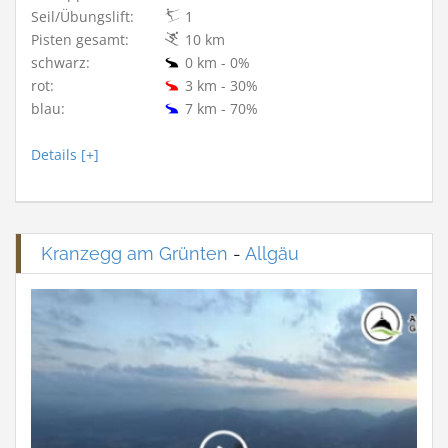
Seil/Übungslift:
1
Pisten gesamt:
10 km
schwarz:
0 km - 0%
rot:
3 km - 30%
blau:
7 km - 70%
Details [+]
Kranzegg am Grünten
-
Allgäu