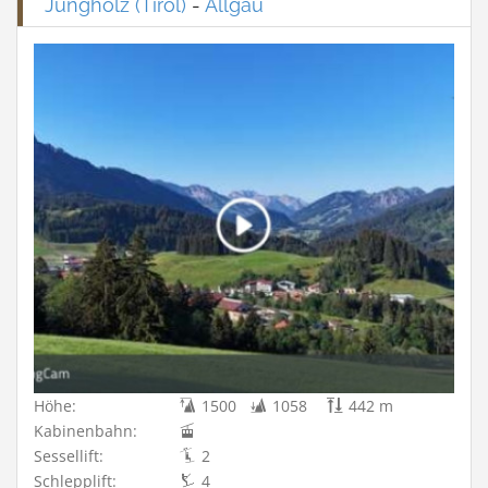
Jungholz (Tirol)
-
Allgäu
Höhe:
1500
1058
442 m
Kabinenbahn:
Sessellift:
2
Schlepplift:
4