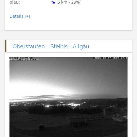
blau:
5 km - 29%
Details [+]
Oberstaufen - Steibis
-
Allgäu