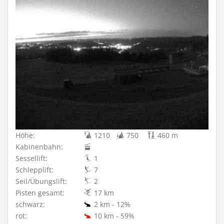
Höhe:
1210
750
460 m
Kabinenbahn:
Sessellift:
1
Schlepplift:
7
Seil/Übungslift:
2
Pisten gesamt:
17 km
schwarz:
2 km - 12%
rot:
10 km - 59%