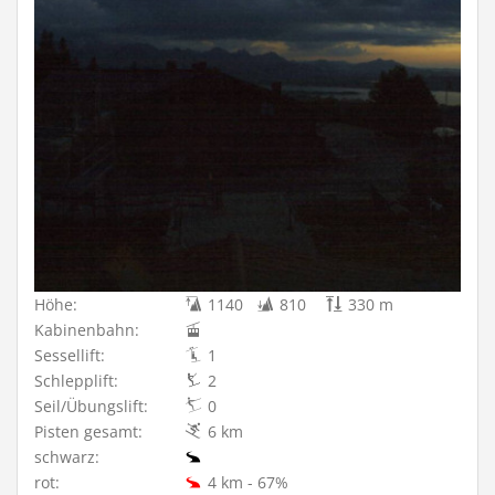
Höhe:
1140
810
330 m
Kabinenbahn:
Sessellift:
1
Schlepplift:
2
Seil/Übungslift:
0
Pisten gesamt:
6 km
schwarz:
rot:
4 km - 67%