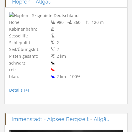
Hopfen
-
Allgäu
Höhe:
980
860
120 m
Kabinenbahn:
Sessellift:
Schlepplift:
2
Seil/Übungslift:
2
Pisten gesamt:
2 km
schwarz:
rot:
blau:
2 km - 100%
Details [+]
Immenstadt - Alpsee Bergwelt
-
Allgäu