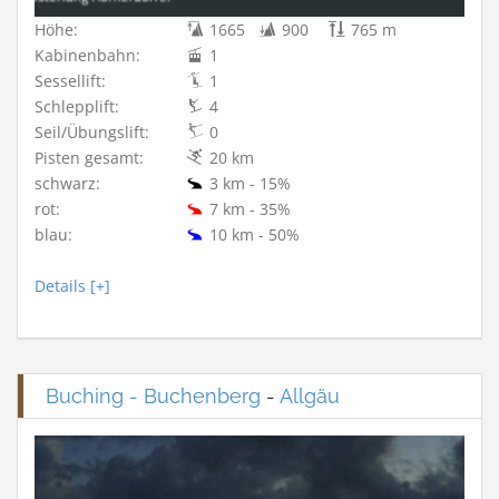
Höhe:
1665
900
765 m
Kabinenbahn:
1
Sessellift:
1
Schlepplift:
4
Seil/Übungslift:
0
Pisten gesamt:
20 km
schwarz:
3 km - 15%
rot:
7 km - 35%
blau:
10 km - 50%
Details [+]
Buching - Buchenberg
-
Allgäu