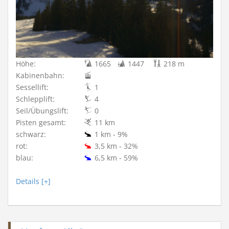
Höhe:
1665
1447
218 m
Kabinenbahn:
Sessellift:
1
Schlepplift:
4
Seil/Übungslift:
0
Pisten gesamt:
11 km
schwarz:
1 km - 9%
rot:
3,5 km - 32%
blau:
6,5 km - 59%
Details [+]