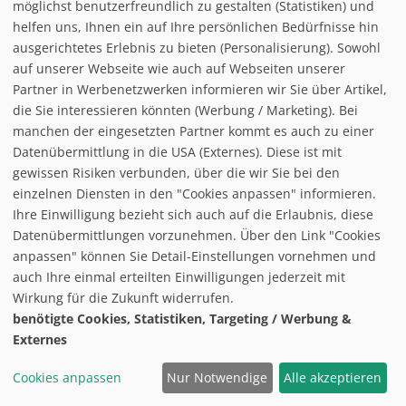
Ofterschwang
-
Allgäu
möglichst benutzerfreundlich zu gestalten (Statistiken) und
helfen uns, Ihnen ein auf Ihre persönlichen Bedürfnisse hin
ausgerichtetes Erlebnis zu bieten (Personalisierung). Sowohl
auf unserer Webseite wie auch auf Webseiten unserer
Partner in Werbenetzwerken informieren wir Sie über Artikel,
die Sie interessieren könnten (Werbung / Marketing). Bei
manchen der eingesetzten Partner kommt es auch zu einer
Datenübermittlung in die USA (Externes). Diese ist mit
gewissen Risiken verbunden, über die wir Sie bei den
einzelnen Diensten in den "Cookies anpassen" informieren.
Ihre Einwilligung bezieht sich auch auf die Erlaubnis, diese
Datenübermittlungen vorzunehmen. Über den Link "Cookies
anpassen" können Sie Detail-Einstellungen vornehmen und
auch Ihre einmal erteilten Einwilligungen jederzeit mit
Wirkung für die Zukunft widerrufen.
benötigte Cookies, Statistiken, Targeting / Werbung &
Höhe:
1405
880
525 m
Externes
Kabinenbahn:
2
Sessellift:
2
Cookies anpassen
Nur Notwendige
Alle akzeptieren
Schlepplift:
3