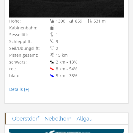
Höhe:
1390
859
531 m
Kabinenbahn:
1
Sessellift:
1
Schlepplift:
9
Seil/Übungslift:
2
Pisten gesamt:
15 km
schwarz:
2 km - 13%
rot:
8 km - 54%
blau:
5 km - 33%
Details [+]
Oberstdorf - Nebelhorn
-
Allgäu