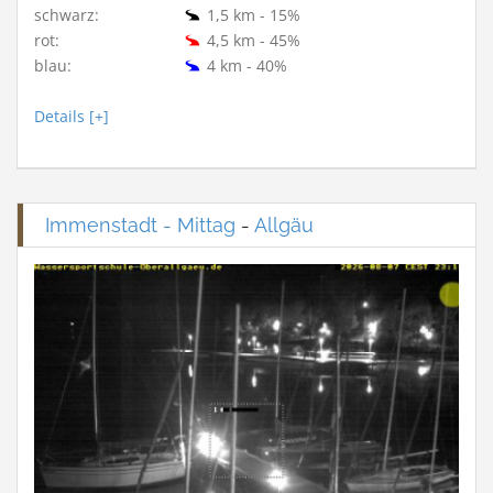
schwarz:
1,5 km - 15%
rot:
4,5 km - 45%
blau:
4 km - 40%
Details [+]
Immenstadt - Mittag
-
Allgäu