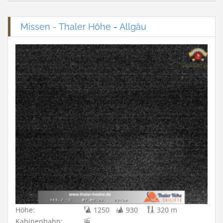
Missen - Thaler Höhe
-
Allgäu
Höhe:
1250
930
320 m
Kabinenbahn: