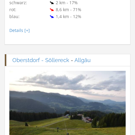
schwarz:
2 km - 17%
rot:
8,6 km - 71%
blau:
1,4 km - 12%
Details [+]
Oberstdorf - Söllereck
-
Allgäu