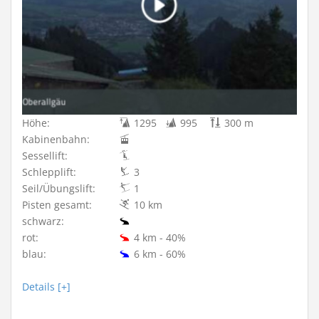
Höhe:
1295
995
300 m
Kabinenbahn:
Sessellift:
Schlepplift:
3
Seil/Übungslift:
1
Pisten gesamt:
10 km
schwarz:
rot:
4 km - 40%
blau:
6 km - 60%
Details [+]