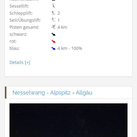
Sessellift:
Schlepplift:
2
Seil/Übungslift:
1
Pisten gesamt:
4 km
schwarz:
rot:
blau:
4 km - 100%
Details [+]
Nesselwang - Alpspitz
-
Allgäu