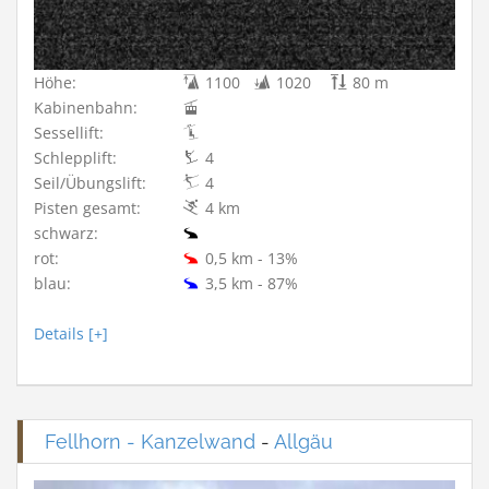
Höhe:
1100
1020
80 m
Kabinenbahn:
Sessellift:
Schlepplift:
4
Seil/Übungslift:
4
Pisten gesamt:
4 km
schwarz:
rot:
0,5 km - 13%
blau:
3,5 km - 87%
Details [+]
Fellhorn - Kanzelwand
-
Allgäu