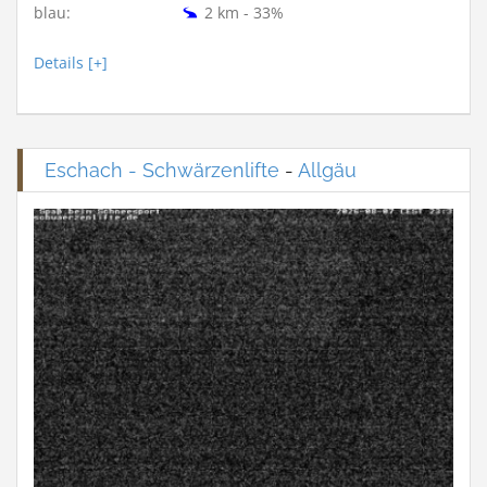
blau:
2 km - 33%
Details [+]
Eschach - Schwärzenlifte
-
Allgäu