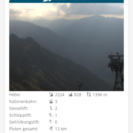
Höhe:
2224
828
1396 m
Kabinenbahn:
3
Sessellift:
2
Schlepplift:
1
Seil/Übungslift:
0
Pisten gesamt:
12 km