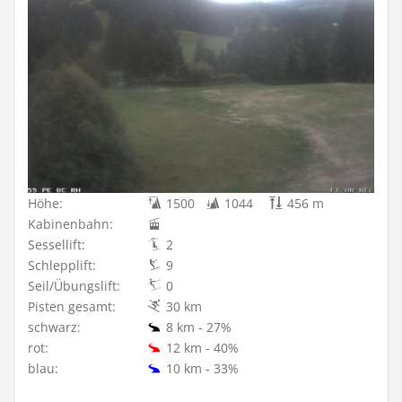
Höhe:
1500
1044
456 m
Kabinenbahn:
Sessellift:
2
Schlepplift:
9
Seil/Übungslift:
0
Pisten gesamt:
30 km
schwarz:
8 km - 27%
rot:
12 km - 40%
blau:
10 km - 33%