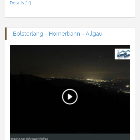
Details [+]
Bolsterlang - Hörnerbahn
-
Allgäu