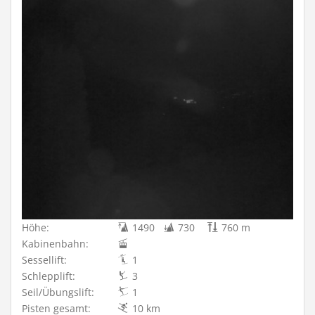
Höhe:
1490
730
760 m
Kabinenbahn:
Sessellift:
1
Schlepplift:
3
Seil/Übungslift:
1
Pisten gesamt:
10 km