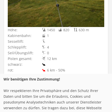
Höhe:
1450
820
630 m
Kabinenbahn:
1
Sessellift:
Schlepplift:
4
Seil/Übungslift:
0
Pisten gesamt:
12 km
schwarz:
rot:
6 km - 50%
blau:
6 km - 50%
Wir benötigen Ihre Zustimmung!
Details [+]
Wir respektieren Ihre Privatsphäre und den Schutz Ihrer
Daten und bitten Sie um die Erlaubnis, Cookies und
pseudonyme Analysetechniken auch unserer Dienstleister
verwenden zu dürfen. Sie tragen dazu bei, diese Webseite