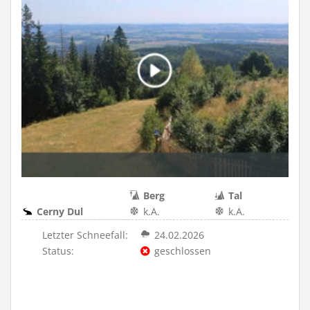
Berg
Tal
Cerny Dul
k.A.
k.A.
Letzter Schneefall:
24.02.2026
Status:
geschlossen