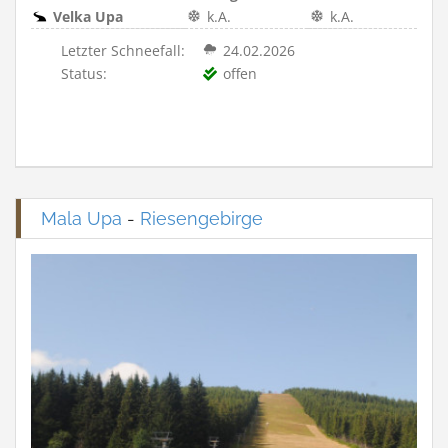
Velka Upa
k.A.
k.A.
Letzter Schneefall:
24.02.2026
Status:
offen
Mala Upa
-
Riesengebirge