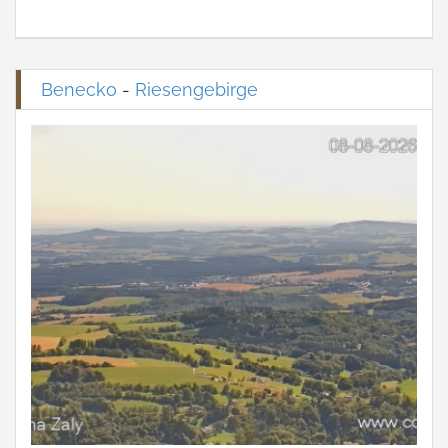
Benecko
-
Riesengebirge