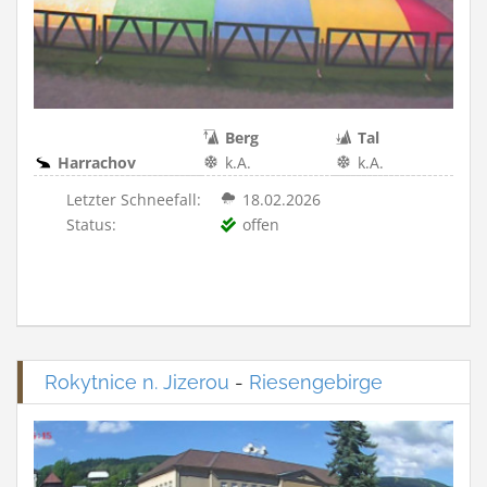
Berg
Tal
Harrachov
k.A.
k.A.
Letzter Schneefall:
18.02.2026
Status:
offen
Rokytnice n. Jizerou
-
Riesengebirge