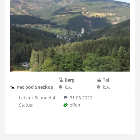
Berg
Tal
Pec pod Snezkou
k.A.
k.A.
Letzter Schneefall:
31.03.2026
Status:
offen