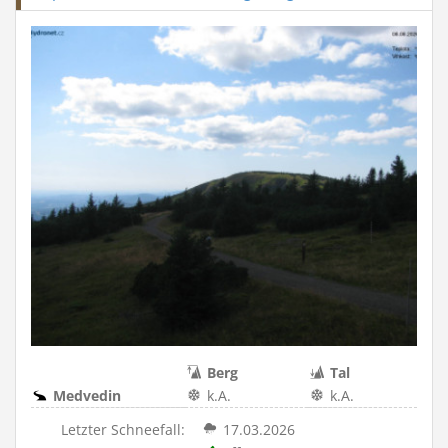
Berg
Tal
Medvedin
k.A.
k.A.
Letzter Schneefall:
17.03.2026