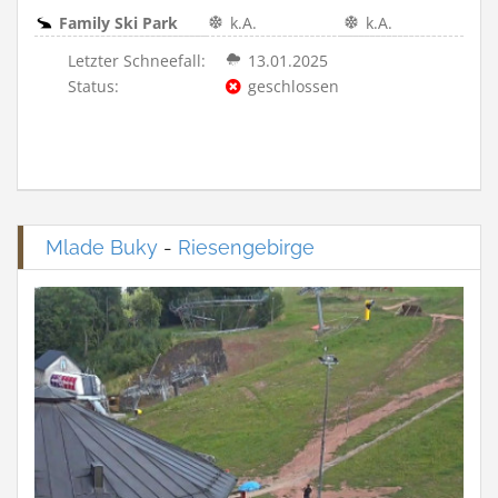
Family Ski Park
k.A.
k.A.
Letzter Schneefall:
13.01.2025
Status:
geschlossen
Mlade Buky
-
Riesengebirge