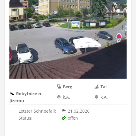
Berg
Tal
Rokytnice n.
k.A.
k.A.
Jizerou
Letzter Schneefall:
21.02.2026
Status:
offen