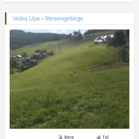
Velka Upa
-
Riesengebirge
Berg
Tal