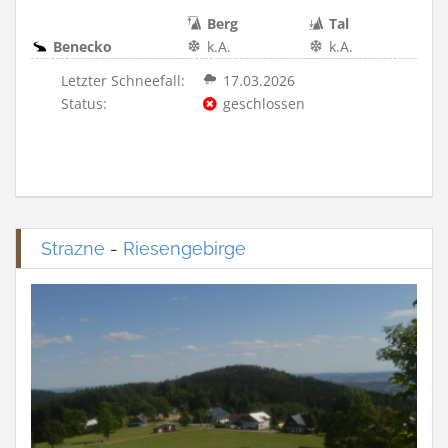
Berg
Tal
Benecko
k.A.
k.A.
Letzter Schneefall:
17.03.2026
Status:
geschlossen
Strazne
-
Riesengebirge