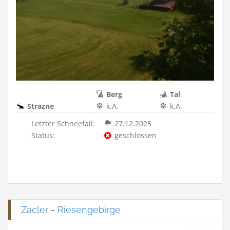
Berg
Tal
Strazne
k.A.
k.A.
Letzter Schneefall:
27.12.2025
Status:
geschlossen
Zacler
-
Riesengebirge