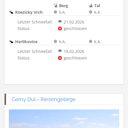
Berg
Tal
Knezicky Vrch
k.A.
k.A.
Letzter Schneefall:
21.02.2026
Status:
geschlossen
Herlikovice
k.A.
k.A.
Letzter Schneefall:
18.02.2026
Status:
geschlossen
Cerny Dul
-
Riesengebirge