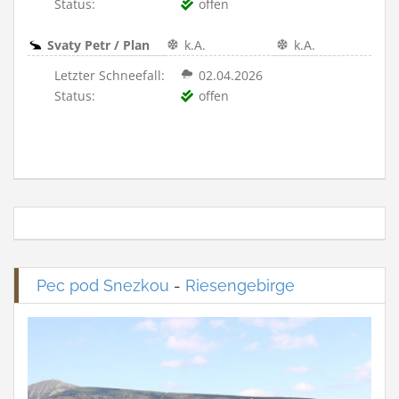
Status:
offen
Svaty Petr / Plan
k.A.
k.A.
Letzter Schneefall:
02.04.2026
Status:
offen
Pec pod Snezkou
-
Riesengebirge