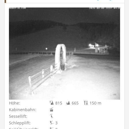
Höhe:
815
665
150 m
Kabinenbahn:
Sessellift:
Schlepplift:
3