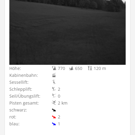
Höhe:
770
650
120 m
Kabinenbahn:
Sessellift:
Schlepplift:
2
Seil/Übungslift:
0
Pisten gesamt:
2 km
schwarz:
rot:
2
blau:
1