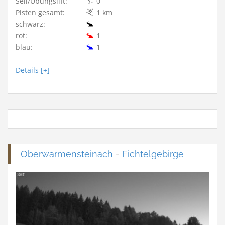
Seil/Übungslift:
0
Pisten gesamt:
1 km
schwarz:
rot:
1
blau:
1
Details [+]
Oberwarmensteinach
-
Fichtelgebirge