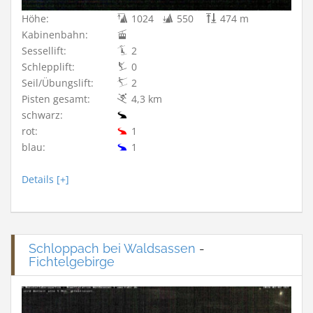
Höhe:
1024
550
474 m
Kabinenbahn:
Sessellift:
2
Schlepplift:
0
Seil/Übungslift:
2
Pisten gesamt:
4,3 km
schwarz:
rot:
1
blau:
1
Details [+]
Schloppach bei Waldsassen
-
Fichtelgebirge