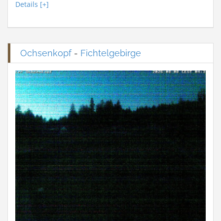
Details [+]
Ochsenkopf
-
Fichtelgebirge