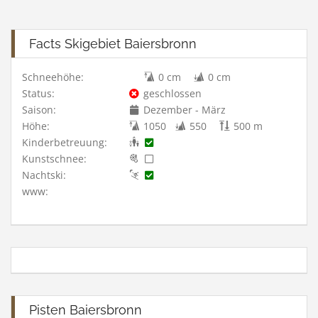
Facts Skigebiet Baiersbronn
Schneehöhe:
0 cm
0 cm
Status:
geschlossen
Saison:
Dezember - März
Höhe:
1050
550
500 m
Kinderbetreuung:
Kunstschnee:
Nachtski:
www:
Pisten Baiersbronn