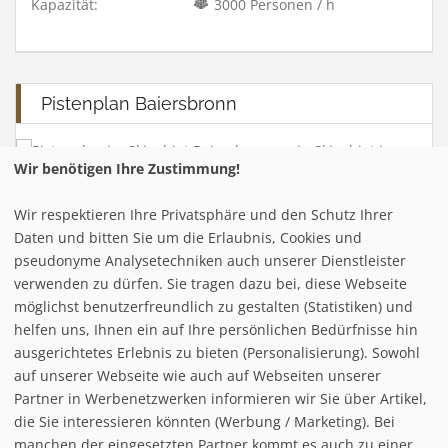
Kapazität:
3000 Personen / h
Pistenplan Baiersbronn
Wir benötigen Ihre Zustimmung!
Wir respektieren Ihre Privatsphäre und den Schutz Ihrer
Infrastuktur Baiersbronn
Daten und bitten Sie um die Erlaubnis, Cookies und
pseudonyme Analysetechniken auch unserer Dienstleister
verwenden zu dürfen. Sie tragen dazu bei, diese Webseite
Loipe/Langlauf:
90
möglichst benutzerfreundlich zu gestalten (Statistiken) und
Snow tubing:
helfen uns, Ihnen ein auf Ihre persönlichen Bedürfnisse hin
Eislaufen:
ausgerichtetes Erlebnis zu bieten (Personalisierung). Sowohl
Rodelbahn:
auf unserer Webseite wie auch auf Webseiten unserer
Nachtrodeln:
Partner in Werbenetzwerken informieren wir Sie über Artikel,
Hallenbad:
die Sie interessieren könnten (Werbung / Marketing). Bei
manchen der eingesetzten Partner kommt es auch zu einer