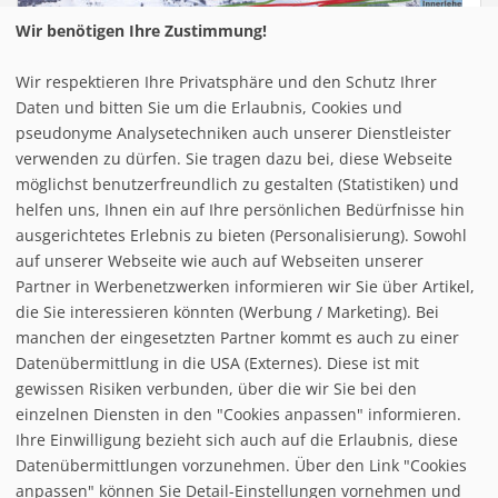
Wir benötigen Ihre Zustimmung!
Wir respektieren Ihre Privatsphäre und den Schutz Ihrer
Infrastuktur Bernau - Hofeck - Köpfle
Daten und bitten Sie um die Erlaubnis, Cookies und
pseudonyme Analysetechniken auch unserer Dienstleister
verwenden zu dürfen. Sie tragen dazu bei, diese Webseite
Loipe/Langlauf:
50
möglichst benutzerfreundlich zu gestalten (Statistiken) und
Snow tubing:
helfen uns, Ihnen ein auf Ihre persönlichen Bedürfnisse hin
Eislaufen:
ausgerichtetes Erlebnis zu bieten (Personalisierung). Sowohl
Rodelbahn:
3 - total 4 km
auf unserer Webseite wie auch auf Webseiten unserer
Nachtrodeln:
Partner in Werbenetzwerken informieren wir Sie über Artikel,
Hallenbad:
die Sie interessieren könnten (Werbung / Marketing). Bei
manchen der eingesetzten Partner kommt es auch zu einer
Datenübermittlung in die USA (Externes). Diese ist mit
gewissen Risiken verbunden, über die wir Sie bei den
einzelnen Diensten in den "Cookies anpassen" informieren.
Ihre Einwilligung bezieht sich auch auf die Erlaubnis, diese
follow us on facebook
Datenübermittlungen vorzunehmen. Über den Link "Cookies
anpassen" können Sie Detail-Einstellungen vornehmen und
Home