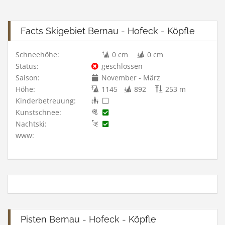
Facts Skigebiet Bernau - Hofeck - Köpfle
Schneehöhe:
0 cm
0 cm
Status:
geschlossen
Saison:
November - März
Höhe:
1145
892
253 m
Kinderbetreuung:
Kunstschnee:
Nachtski:
www:
Pisten Bernau - Hofeck - Köpfle