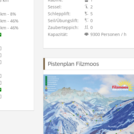
3 km
Sessel:
2
Schlepplift:
5
 km - 8%
Seil/Übungslift:
0
 km - 46%
Zauberteppich:
0
 km - 46%
Kapazität:
9300 Personen / h
Pistenplan Filzmoos