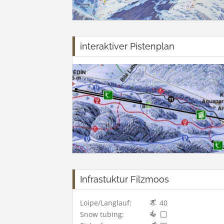
interaktiver Pistenplan
Infrastuktur Filzmoos
Loipe/Langlauf:
40
Snow tubing: