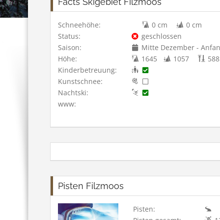
Facts Skigebiet Filzmoos
Schneehöhe:
0 cm
0 cm
Status:
geschlossen
Saison:
Mitte Dezember - Anfan
Höhe:
1645
1057
588
Kinderbetreuung:
Kunstschnee:
Nachtski:
www:
Pisten Filzmoos
Pisten: