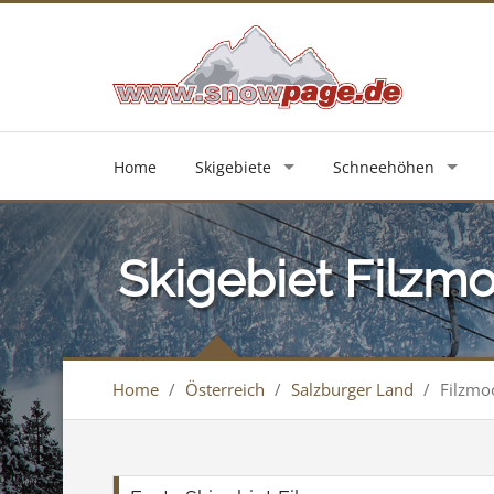
Home
Skigebiete
Schneehöhen
Skigebiet Filzm
Home
/
Österreich
/
Salzburger Land
/
Filzmo