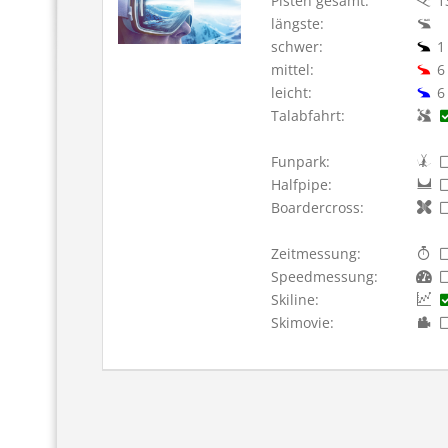
Pisten gesamt:
1
längste:
schwer:
1
mittel:
6
leicht:
6
Talabfahrt:
Funpark:
Halfpipe:
Boardercross:
Zeitmessung:
Speedmessung:
Skiline:
Skimovie: