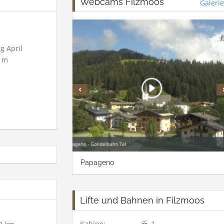
Webcams Filzmoos
Galerie
g April
 m
Papageno
Lifte und Bahnen in Filzmoos
Kabine:
1