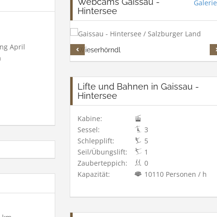
Webcams Gaissau -
Galerie
Hintersee
g April
Wieserhörndl
m
Lifte und Bahnen in Gaissau -
Hintersee
Kabine:
Sessel:
3
Schlepplift:
5
Seil/Übungslift:
1
Zauberteppich:
0
Kapazität:
10110 Personen / h