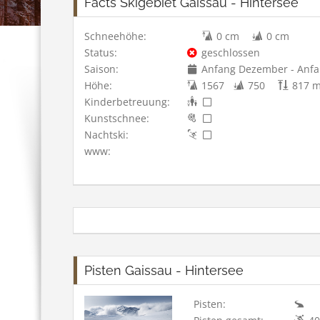
Facts Skigebiet Gaissau - Hintersee
Schneehöhe:
0 cm
0 cm
Status:
geschlossen
Saison:
Anfang Dezember - Anfan
Höhe:
1567
750
817 
Kinderbetreuung:
Kunstschnee:
Nachtski:
www:
Pisten Gaissau - Hintersee
Pisten: