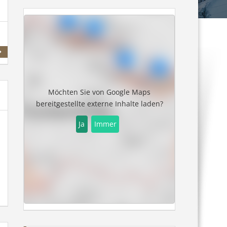
Spielbergalm
Latschenalm
Möchten Sie von
Google Maps
bereitgestellte externe Inhalte laden?
Ja
Immer