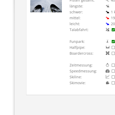
Pisten gesamt:
40
längste:
schwer:
1 
mittel:
19
leicht:
20
Talabfahrt:
Funpark:
Halfpipe:
Boardercross:
Zeitmessung:
Speedmessung:
Skiline:
Skimovie: