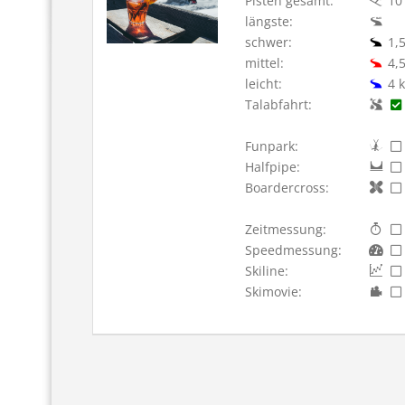
Pisten gesamt:
10
längste:
schwer:
1,5
mittel:
4,5
leicht:
4 
Talabfahrt:
Funpark:
Halfpipe:
Boardercross:
Zeitmessung:
Speedmessung:
Skiline:
Skimovie: