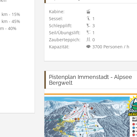
 km
Kabine:
 km - 15%
Sessel:
1
 km - 45%
Schlepplift:
3
km - 40%
Seil/Übungslift:
1
Zauberteppich:
0
Kapazität:
3700 Personen / h
Pistenplan Immenstadt - Alpsee
Bergwelt