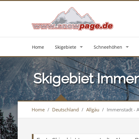
Home
Skigebiete
Schneehöhen
Skigebiet Immen
Home
/
Deutschland
/
Allgäu
/
Immenstadt - A