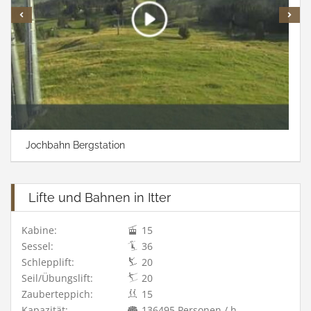
Jochbahn Bergstation
Lifte und Bahnen in Itter
Kabine:
15
Sessel:
36
Schlepplift:
20
Seil/Übungslift:
20
Zauberteppich:
15
Kapazität:
136495 Personen / h