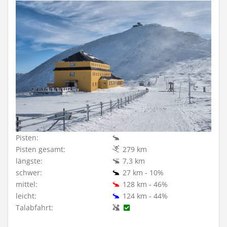
Pisten:
Pisten gesamt:
279 km
längste:
7,3 km
schwer:
27 km - 10%
mittel:
128 km - 46%
leicht:
124 km - 44%
Talabfahrt: