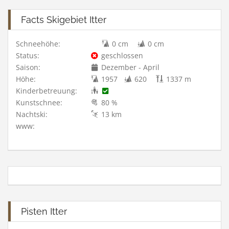
Facts Skigebiet Itter
Schneehöhe:
0 cm
0 cm
Status:
geschlossen
Saison:
Dezember - April
Höhe:
1957
620
1337 m
Kinderbetreuung:
Kunstschnee:
80 %
Nachtski:
13 km
www:
Pisten Itter