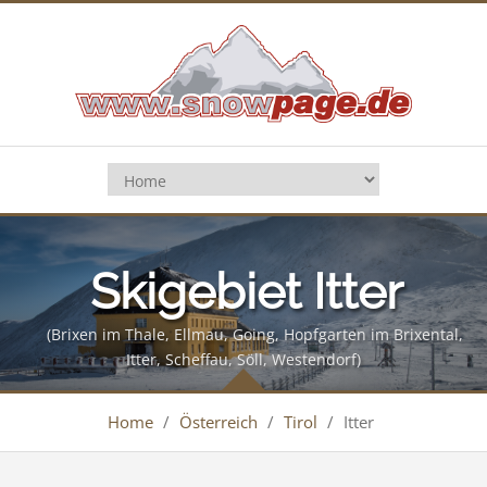
Skigebiet Itter
(Brixen im Thale, Ellmau, Going, Hopfgarten im Brixental,
Itter, Scheffau, Söll, Westendorf)
Home
/
Österreich
/
Tirol
/
Itter