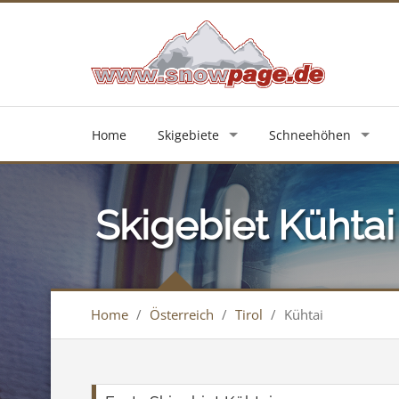
Home
Skigebiete
Schneehöhen
Skigebiet Kühtai
Home
/
Österreich
/
Tirol
/
Kühtai