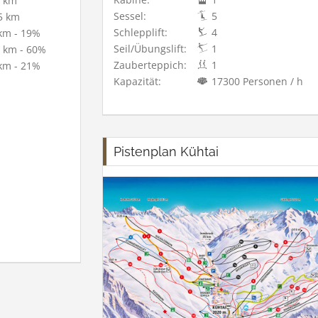
 km
Sessel:
5
5 km
Schlepplift:
4
km - 19%
Seil/Übungslift:
1
 km - 60%
Zauberteppich:
1
km - 21%
Kapazität:
17300 Personen / h
Pistenplan Kühtai