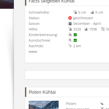
Facts Skigebiet Kühtai
Schneehöhe:
0 cm
0 cm
Status:
geschlossen
Saison:
Dezember - April
Höhe:
2520
1938
5
Kinderbetreuung:
Kunstschnee:
Nachtski:
2 km
www:
Pisten Kühtai
Pisten: