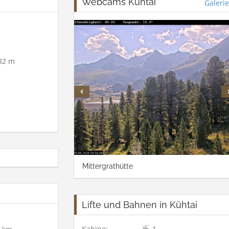
Webcams Kühtai
Galerie
82 m
Mittergrathütte
Lifte und Bahnen in Kühtai
Kabine:
1