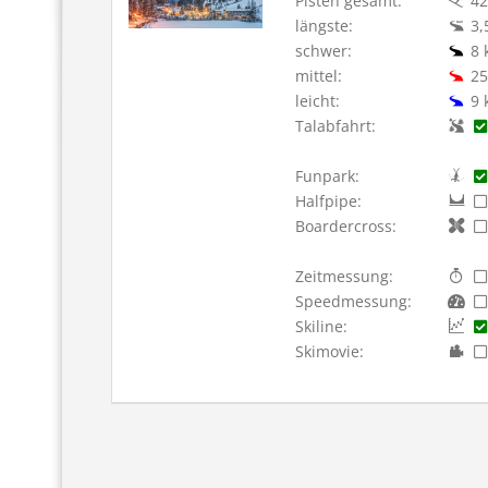
Pisten gesamt:
42
längste:
3,
schwer:
8 
mittel:
25
leicht:
9 
Talabfahrt:
Funpark:
Halfpipe:
Boardercross:
Zeitmessung:
Speedmessung:
Skiline:
Skimovie: