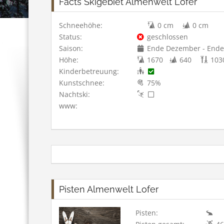
Facts Skigebiet Almenwelt Lofer
Schneehöhe:
0 cm
0 cm
Status:
geschlossen
Saison:
Ende Dezember - Ende 
Höhe:
1670
640
103
Kinderbetreuung:
Kunstschnee:
75%
Nachtski:
www:
Pisten Almenwelt Lofer
Pisten: