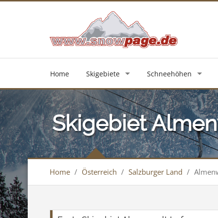
Home
Skigebiete
Schneehöhen
Skigebiet Almen
Home
/
Österreich
/
Salzburger Land
/
Almenw