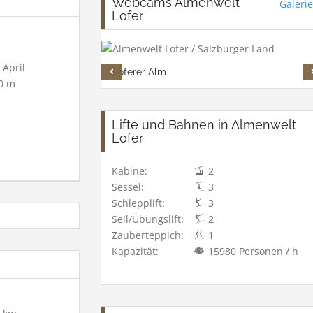
Webcams Almenwelt
Galerie
Lofer
April
Loferer Alm
0 m
Lifte und Bahnen in Almenwelt
Lofer
Kabine:
2
Sessel:
3
Schlepplift:
3
Seil/Übungslift:
2
Zauberteppich:
1
Kapazität:
15980 Personen / h