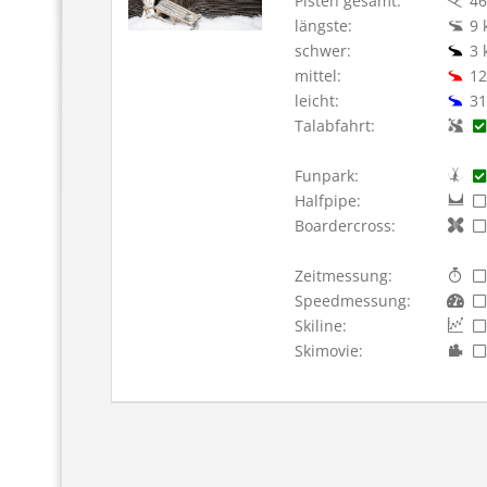
Pisten gesamt:
46
längste:
9 
schwer:
3 
mittel:
12
leicht:
31
Talabfahrt:
Funpark:
Halfpipe:
Boardercross:
Zeitmessung:
Speedmessung:
Skiline:
Skimovie: