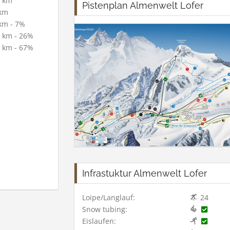
 km
Pistenplan Almenwelt Lofer
km
km - 7%
 km - 26%
 km - 67%
Infrastuktur Almenwelt Lofer
Loipe/Langlauf:
24
Snow tubing:
Eislaufen: