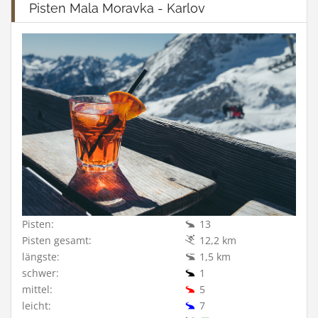
Pisten Mala Moravka - Karlov
Pisten:
13
Pisten gesamt:
12,2 km
längste:
1,5 km
schwer:
1
mittel:
5
leicht:
7