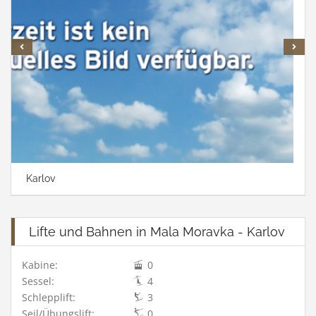
Karlov
Lifte und Bahnen in Mala Moravka - Karlov
Kabine:
0
Sessel:
4
Schlepplift:
3
Seil/Übungslift:
0