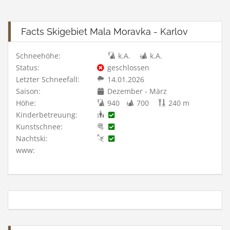
Facts Skigebiet Mala Moravka - Karlov
Schneehöhe:
k.A.
k.A.
Status:
geschlossen
Letzter Schneefall:
14.01.2026
Saison:
Dezember - März
Höhe:
940
700
240 m
Kinderbetreuung:
Kunstschnee:
Nachtski:
www: