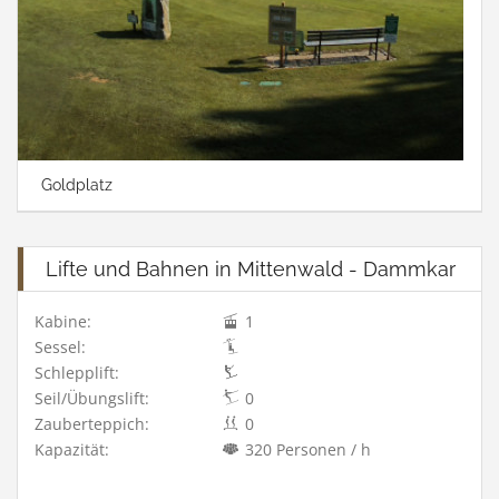
Goldplatz
Lifte und Bahnen in Mittenwald - Dammkar
Kabine:
1
Sessel:
Schlepplift:
Seil/Übungslift:
0
Zauberteppich:
0
Kapazität:
320 Personen / h