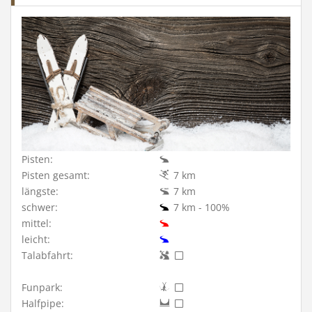
Pisten:
Pisten gesamt:
7 km
längste:
7 km
schwer:
7 km - 100%
mittel:
leicht:
Talabfahrt:
Funpark:
Halfpipe: