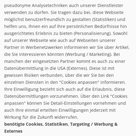
pseudonyme Analysetechniken auch unserer Dienstleister
verwenden zu dürfen. Sie tragen dazu bei, diese Webseite
Loipe/Langlauf:
möglichst benutzerfreundlich zu gestalten (Statistiken) und
Snow tubing:
helfen uns, Ihnen ein auf Ihre persönlichen Bedürfnisse hin
Eislaufen:
ausgerichtetes Erlebnis zu bieten (Personalisierung). Sowohl
Rodelbahn:
auf unserer Webseite wie auch auf Webseiten unserer
Nachtrodeln:
Partner in Werbenetzwerken informieren wir Sie über Artikel,
Hallenbad:
die Sie interessieren könnten (Werbung / Marketing). Bei
manchen der eingesetzten Partner kommt es auch zu einer
Datenübermittlung in die USA (Externes). Diese ist mit
gewissen Risiken verbunden, über die wir Sie bei den
einzelnen Diensten in den "Cookies anpassen" informieren.
Ihre Einwilligung bezieht sich auch auf die Erlaubnis, diese
follow us on facebook
Datenübermittlungen vorzunehmen. Über den Link "Cookies
anpassen" können Sie Detail-Einstellungen vornehmen und
Home
auch Ihre einmal erteilten Einwilligungen jederzeit mit
Datenschutzerklärung
Wirkung für die Zukunft widerrufen.
© baxxstage 2021
Impressum
Cookie Management
benötigte Cookies, Statistiken, Targeting / Werbung &
Externes