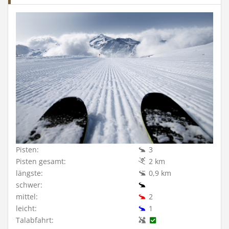
Pisten:
3
Pisten gesamt:
2 km
längste:
0,9 km
schwer:
mittel:
2
leicht:
1
Talabfahrt: