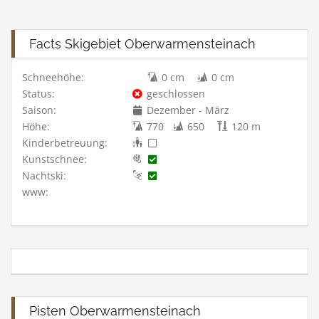
Facts Skigebiet Oberwarmensteinach
Schneehöhe:
0 cm
0 cm
Status:
geschlossen
Saison:
Dezember - März
Höhe:
770
650
120 m
Kinderbetreuung:
Kunstschnee:
Nachtski:
www:
Pisten Oberwarmensteinach