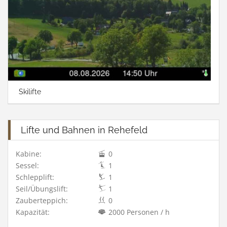
Skilifte
Lifte und Bahnen in Rehefeld
Kabine:
0
Sessel:
1
Schlepplift:
1
Seil/Übungslift:
1
Zauberteppich:
0
Kapazität:
2000 Personen / h