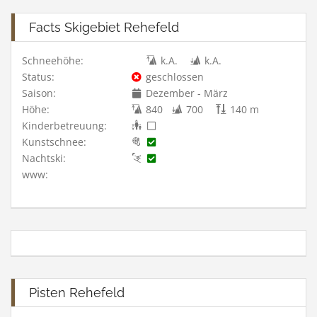
Facts Skigebiet Rehefeld
Schneehöhe:
k.A.
k.A.
Status:
geschlossen
Saison:
Dezember - März
Höhe:
840
700
140 m
Kinderbetreuung:
Kunstschnee:
Nachtski:
www:
Pisten Rehefeld