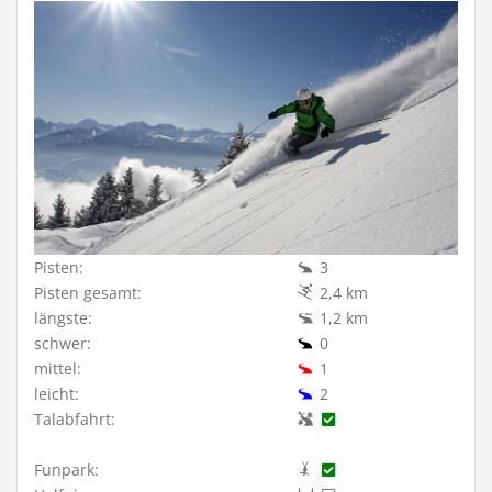
Pisten:
3
Pisten gesamt:
2,4 km
längste:
1,2 km
schwer:
0
mittel:
1
leicht:
2
Talabfahrt:
Funpark: