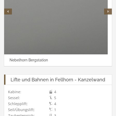
Nebelhorn Bergstation
Lifte und Bahnen in Fellhorn - Kanzelwand
Kabine:
4
Sessel:
5
Schlepplift:
4
Seil/Übungslift:
1
Zauberteppich:
3