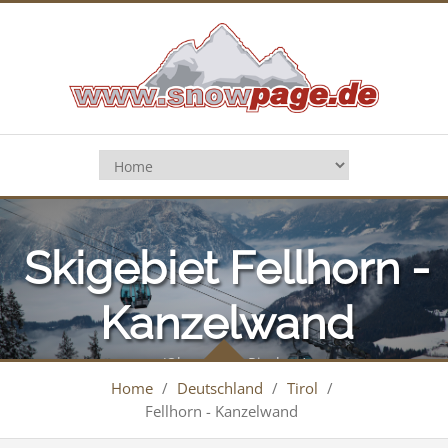
Skigebiet Fellhorn -
Kanzelwand
(Oberstdorf, Riezlern)
Home
/
Deutschland
/
Tirol
/
Fellhorn - Kanzelwand