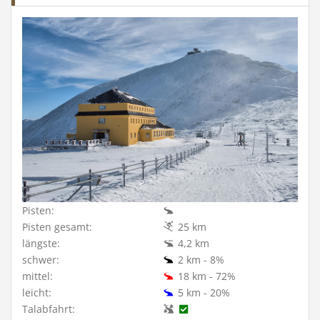
Pisten:
Pisten gesamt:
25 km
längste:
4,2 km
schwer:
2 km - 8%
mittel:
18 km - 72%
leicht:
5 km - 20%
Talabfahrt: