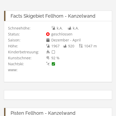
Facts Skigebiet Fellhorn - Kanzelwand
Schneehöhe:
k.A.
k.A.
Status:
geschlossen
Saison:
Dezember - April
Höhe:
1967
920
1047 m
Kinderbetreuung:
Kunstschnee:
92 %
Nachtski:
www:
Pisten Fellhorn - Kanzelwand