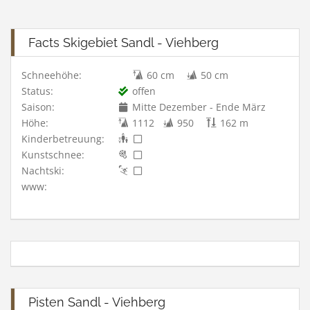
Facts Skigebiet Sandl - Viehberg
Schneehöhe:
60 cm
50 cm
Status:
offen
Saison:
Mitte Dezember - Ende März
Höhe:
1112
950
162 m
Kinderbetreuung:
Kunstschnee:
Nachtski:
www:
Pisten Sandl - Viehberg