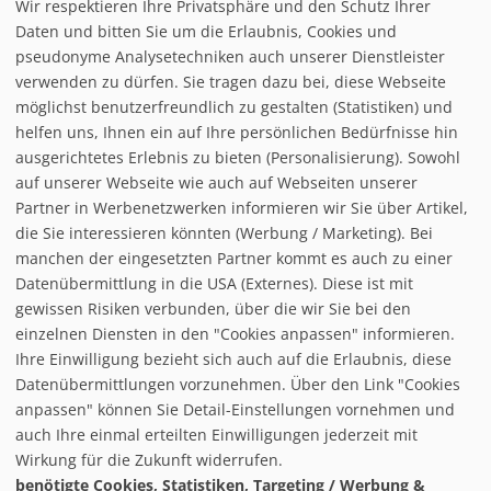
Wir respektieren Ihre Privatsphäre und den Schutz Ihrer
Infrastuktur Venet - Landeck/Zams/Fließ
Daten und bitten Sie um die Erlaubnis, Cookies und
pseudonyme Analysetechniken auch unserer Dienstleister
verwenden zu dürfen. Sie tragen dazu bei, diese Webseite
Loipe/Langlauf:
21,5
möglichst benutzerfreundlich zu gestalten (Statistiken) und
Snow tubing:
helfen uns, Ihnen ein auf Ihre persönlichen Bedürfnisse hin
Eislaufen:
ausgerichtetes Erlebnis zu bieten (Personalisierung). Sowohl
Rodelbahn:
2 - total 10 km
auf unserer Webseite wie auch auf Webseiten unserer
Nachtrodeln:
Partner in Werbenetzwerken informieren wir Sie über Artikel,
Hallenbad:
die Sie interessieren könnten (Werbung / Marketing). Bei
manchen der eingesetzten Partner kommt es auch zu einer
Datenübermittlung in die USA (Externes). Diese ist mit
gewissen Risiken verbunden, über die wir Sie bei den
einzelnen Diensten in den "Cookies anpassen" informieren.
Ihre Einwilligung bezieht sich auch auf die Erlaubnis, diese
follow us on facebook
Datenübermittlungen vorzunehmen. Über den Link "Cookies
anpassen" können Sie Detail-Einstellungen vornehmen und
Home
auch Ihre einmal erteilten Einwilligungen jederzeit mit
Datenschutzerklärung
Wirkung für die Zukunft widerrufen.
© baxxstage 2021
Impressum
Cookie Management
benötigte Cookies, Statistiken, Targeting / Werbung &