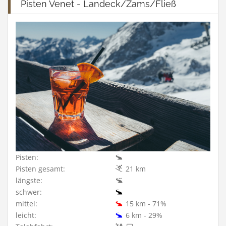
Pisten Venet - Landeck/Zams/Fließ
Pisten:
Pisten gesamt:
21 km
längste:
schwer:
mittel:
15 km - 71%
leicht:
6 km - 29%