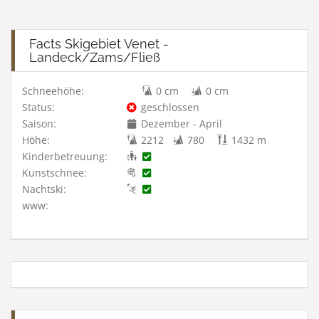
Facts Skigebiet Venet -
Landeck/Zams/Fließ
Schneehöhe:
0 cm
0 cm
Status:
geschlossen
Saison:
Dezember - April
Höhe:
2212
780
1432 m
Kinderbetreuung:
Kunstschnee:
Nachtski:
www: