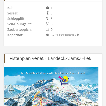
Kabine:
1
Sessel:
3
Schlepplift:
3
Seil/Übungslift:
0
Zauberteppich:
0
Kapazität:
6731 Personen / h
Pistenplan Venet - Landeck/Zams/Fließ