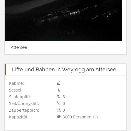
Attersee
Lifte und Bahnen in Weyregg am Attersee
Kabine:
Sessel:
Schlepplift:
3
Seil/Übungslift:
0
Zauberteppich:
0
Kapazität:
3000 Personen / h