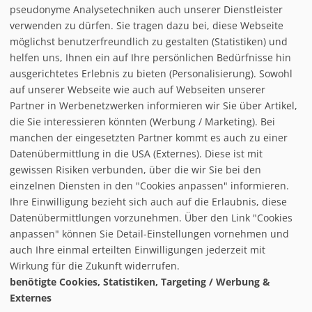
pseudonyme Analysetechniken auch unserer Dienstleister
verwenden zu dürfen. Sie tragen dazu bei, diese Webseite
Loipe/Langlauf:
möglichst benutzerfreundlich zu gestalten (Statistiken) und
Snow tubing:
helfen uns, Ihnen ein auf Ihre persönlichen Bedürfnisse hin
Eislaufen:
ausgerichtetes Erlebnis zu bieten (Personalisierung). Sowohl
Rodelbahn:
auf unserer Webseite wie auch auf Webseiten unserer
Nachtrodeln:
Partner in Werbenetzwerken informieren wir Sie über Artikel,
Hallenbad:
die Sie interessieren könnten (Werbung / Marketing). Bei
manchen der eingesetzten Partner kommt es auch zu einer
Datenübermittlung in die USA (Externes). Diese ist mit
gewissen Risiken verbunden, über die wir Sie bei den
einzelnen Diensten in den "Cookies anpassen" informieren.
Ihre Einwilligung bezieht sich auch auf die Erlaubnis, diese
follow us on facebook
Datenübermittlungen vorzunehmen. Über den Link "Cookies
anpassen" können Sie Detail-Einstellungen vornehmen und
Home
auch Ihre einmal erteilten Einwilligungen jederzeit mit
Datenschutzerklärung
Wirkung für die Zukunft widerrufen.
© baxxstage 2021
Impressum
Cookie Management
benötigte Cookies, Statistiken, Targeting / Werbung &
Externes