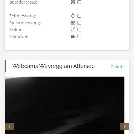
Boardercross:
Zeitmessung:
Speedmessung:
Skiline:
Skimovie:
Webcams Weyregg am Attersee
Galerie