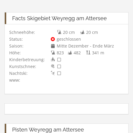
Facts Skigebiet Weyregg am Attersee
Schneehöhe:
20 cm
20 cm
Status:
geschlossen
Saison:
Mitte Dezember - Ende März
Höhe:
823
482
341 m
Kinderbetreuung:
Kunstschnee:
Nachtski:
www:
Pisten Weyregg am Attersee