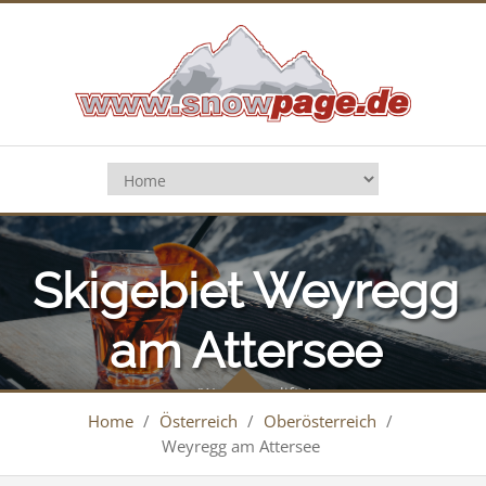
Skigebiet Weyregg
am Attersee
(Wachtberglifte)
Home
/
Österreich
/
Oberösterreich
/
Weyregg am Attersee