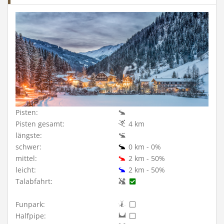
Pisten:
Pisten gesamt:
4 km
längste:
schwer:
0 km - 0%
mittel:
2 km - 50%
leicht:
2 km - 50%
Talabfahrt:
Funpark:
Halfpipe: