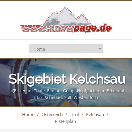
Skigebiet Kelchsau
(Brixen im Thale, Ellmau, Going, Hopfgarten im Brixental,
Itter, Scheffau, Söll, Westendorf)
Home
/
Österreich
/
Tirol
/
Kelchsau
/
Pistenplan