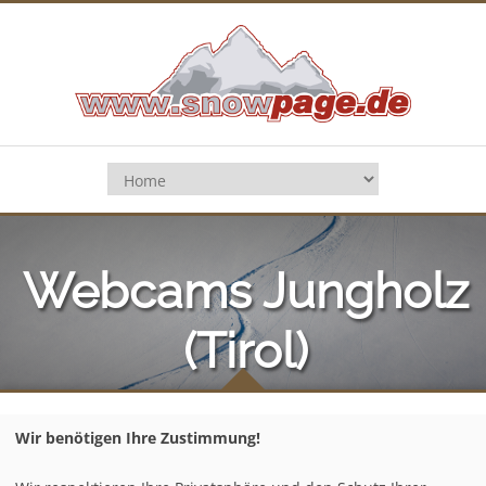
Webcams Jungholz
(Tirol)
Home
/
Deutschland
/
Allgäu
/
Jungholz (Tirol)
/
Wir benötigen Ihre Zustimmung!
Webcams