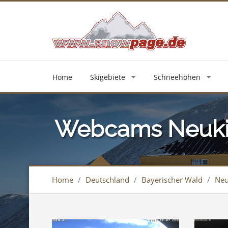
Home
Skigebiete
Schneehöhen
Webcams Neuki
Home
/
Deutschland
/
Bayerischer Wald
/
Neu