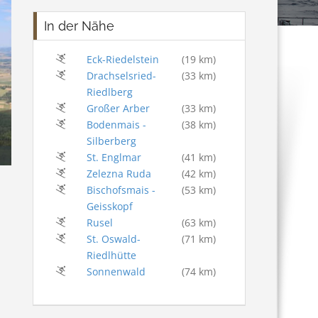
In der Nähe
Eck-Riedelstein
(19 km)
Drachselsried-
(33 km)
Riedlberg
Großer Arber
(33 km)
Bodenmais -
(38 km)
Silberberg
St. Englmar
(41 km)
Zelezna Ruda
(42 km)
Bischofsmais -
(53 km)
Geisskopf
Rusel
(63 km)
St. Oswald-
(71 km)
Riedlhütte
Sonnenwald
(74 km)