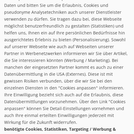
Infrastuktur Eschach - Schwärzenlifte
Daten und bitten Sie um die Erlaubnis, Cookies und
pseudonyme Analysetechniken auch unserer Dienstleister
verwenden zu dürfen. Sie tragen dazu bei, diese Webseite
Loipe/Langlauf:
möglichst benutzerfreundlich zu gestalten (Statistiken) und
Snow tubing:
helfen uns, Ihnen ein auf Ihre persönlichen Bedürfnisse hin
Eislaufen:
ausgerichtetes Erlebnis zu bieten (Personalisierung). Sowohl
Rodelbahn:
auf unserer Webseite wie auch auf Webseiten unserer
Nachtrodeln:
Partner in Werbenetzwerken informieren wir Sie über Artikel,
Hallenbad:
die Sie interessieren könnten (Werbung / Marketing). Bei
manchen der eingesetzten Partner kommt es auch zu einer
Datenübermittlung in die USA (Externes). Diese ist mit
gewissen Risiken verbunden, über die wir Sie bei den
einzelnen Diensten in den "Cookies anpassen" informieren.
Ihre Einwilligung bezieht sich auch auf die Erlaubnis, diese
follow us on facebook
Datenübermittlungen vorzunehmen. Über den Link "Cookies
anpassen" können Sie Detail-Einstellungen vornehmen und
Home
auch Ihre einmal erteilten Einwilligungen jederzeit mit
Datenschutzerklärung
Wirkung für die Zukunft widerrufen.
© baxxstage 2021
Impressum
Cookie Management
benötigte Cookies, Statistiken, Targeting / Werbung &