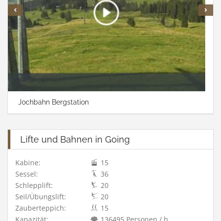
Jochbahn Bergstation
Lifte und Bahnen in Going
Kabine:
15
Sessel:
36
Schlepplift:
20
Seil/Übungslift:
20
Zauberteppich:
15
Kapazität:
136495 Personen / h