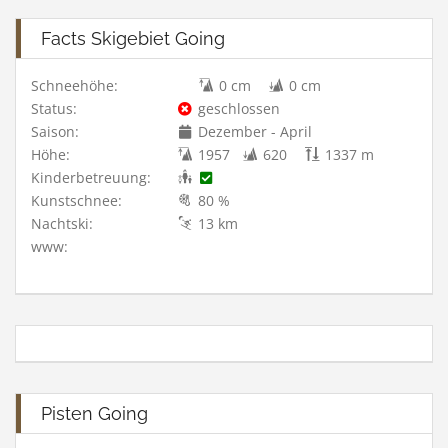
Facts Skigebiet Going
Schneehöhe:
0 cm
0 cm
Status:
geschlossen
Saison:
Dezember - April
Höhe:
1957
620
1337 m
Kinderbetreuung:
Kunstschnee:
80 %
Nachtski:
13 km
www:
Pisten Going