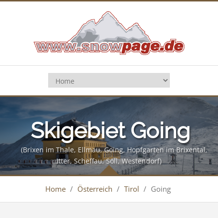
Skigebiet Going
(Brixen im Thale, Ellmau, Going, Hopfgarten im Brixental,
Itter, Scheffau, Söll, Westendorf)
Home
/
Österreich
/
Tirol
/
Going