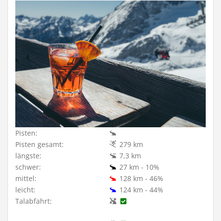
Pisten:
Pisten gesamt:
279 km
längste:
7,3 km
schwer:
27 km - 10%
mittel:
128 km - 46%
leicht:
124 km - 44%
Talabfahrt: