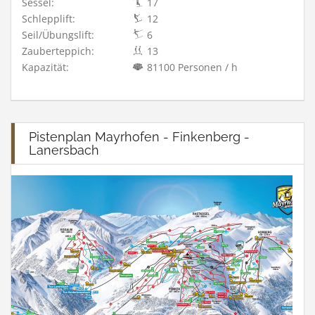
Sessel:
17
Schlepplift:
12
Seil/Übungslift:
6
Zauberteppich:
13
Kapazität:
81100 Personen / h
Pistenplan Mayrhofen - Finkenberg -
Lanersbach