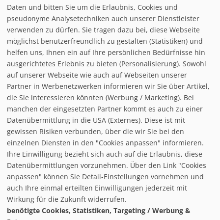
Lanersbach
Daten und bitten Sie um die Erlaubnis, Cookies und
pseudonyme Analysetechniken auch unserer Dienstleister
verwenden zu dürfen. Sie tragen dazu bei, diese Webseite
Loipe/Langlauf:
möglichst benutzerfreundlich zu gestalten (Statistiken) und
Snow tubing:
helfen uns, Ihnen ein auf Ihre persönlichen Bedürfnisse hin
Eislaufen:
ausgerichtetes Erlebnis zu bieten (Personalisierung). Sowohl
Rodelbahn:
3 - total: 8 km
auf unserer Webseite wie auch auf Webseiten unserer
Nachtrodeln:
Partner in Werbenetzwerken informieren wir Sie über Artikel,
Hallenbad:
die Sie interessieren könnten (Werbung / Marketing). Bei
manchen der eingesetzten Partner kommt es auch zu einer
Datenübermittlung in die USA (Externes). Diese ist mit
gewissen Risiken verbunden, über die wir Sie bei den
einzelnen Diensten in den "Cookies anpassen" informieren.
Ihre Einwilligung bezieht sich auch auf die Erlaubnis, diese
follow us on facebook
Datenübermittlungen vorzunehmen. Über den Link "Cookies
anpassen" können Sie Detail-Einstellungen vornehmen und
Home
auch Ihre einmal erteilten Einwilligungen jederzeit mit
Datenschutzerklärung
Wirkung für die Zukunft widerrufen.
© baxxstage 2021
Impressum
Cookie Management
benötigte Cookies, Statistiken, Targeting / Werbung &