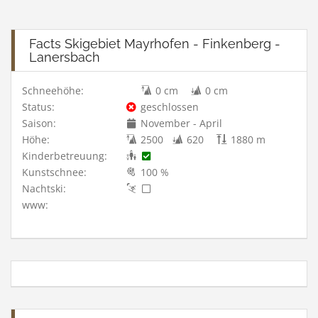
(Hippach, Eggalm, Ahorn, Penken, Horberg, Rastkogel)
Facts Skigebiet Mayrhofen - Finkenberg -
Lanersbach
Schneehöhe:
0 cm
0 cm
Status:
geschlossen
Saison:
November - April
Höhe:
2500
620
1880 m
Kinderbetreuung:
Kunstschnee:
100 %
Nachtski:
www: