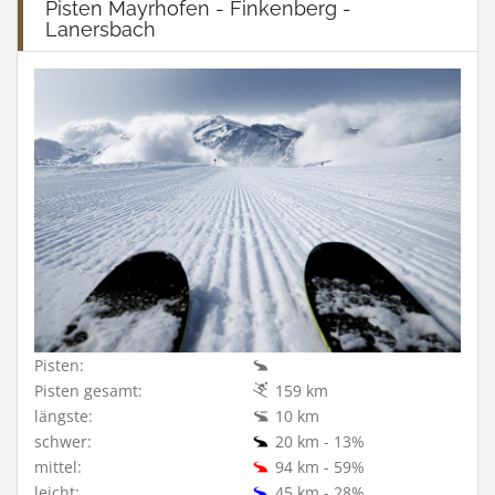
Pisten Mayrhofen - Finkenberg -
Lanersbach
Pisten:
Pisten gesamt:
159 km
längste:
10 km
schwer:
20 km - 13%
mittel:
94 km - 59%
leicht:
45 km - 28%