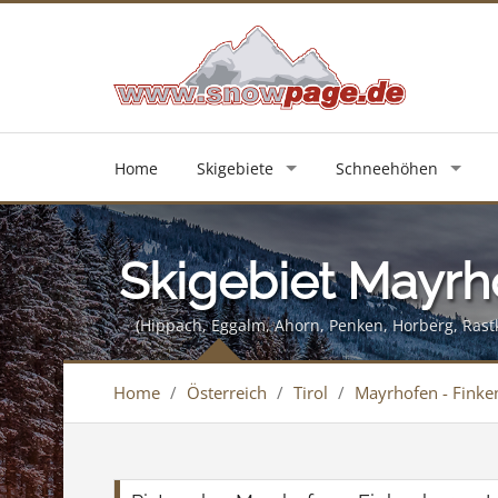
Home
Skigebiete
Schneehöhen
Skigebiet Mayrh
(Hippach, Eggalm, Ahorn, Penken, Horberg, Rast
Home
/
Österreich
/
Tirol
/
Mayrhofen - Finke