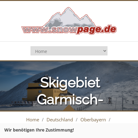
Skigebiet
Garmisch-
Partenkirchen
Home
/
Deutschland
/
Oberbayern
/
Garmisch-Partenkirchen
/
Pistenplan
(Classic Skigebiet)
Wir benötigen Ihre Zustimmung!