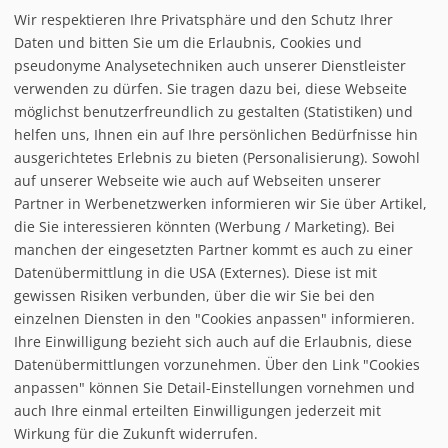
Wir respektieren Ihre Privatsphäre und den Schutz Ihrer
Daten und bitten Sie um die Erlaubnis, Cookies und
interaktiver Pistenplan
pseudonyme Analysetechniken auch unserer Dienstleister
verwenden zu dürfen. Sie tragen dazu bei, diese Webseite
möglichst benutzerfreundlich zu gestalten (Statistiken) und
Möchten Sie von
interaktive
helfen uns, Ihnen ein auf Ihre persönlichen Bedürfnisse hin
ausgerichtetes Erlebnis zu bieten (Personalisierung). Sowohl
auf unserer Webseite wie auch auf Webseiten unserer
Partner in Werbenetzwerken informieren wir Sie über Artikel,
die Sie interessieren könnten (Werbung / Marketing). Bei
manchen der eingesetzten Partner kommt es auch zu einer
Datenübermittlung in die USA (Externes). Diese ist mit
gewissen Risiken verbunden, über die wir Sie bei den
einzelnen Diensten in den "Cookies anpassen" informieren.
Ihre Einwilligung bezieht sich auch auf die Erlaubnis, diese
follow us on facebook
Datenübermittlungen vorzunehmen. Über den Link "Cookies
anpassen" können Sie Detail-Einstellungen vornehmen und
Home
auch Ihre einmal erteilten Einwilligungen jederzeit mit
Datenschutzerklärung
Wirkung für die Zukunft widerrufen.
© baxxstage 2021