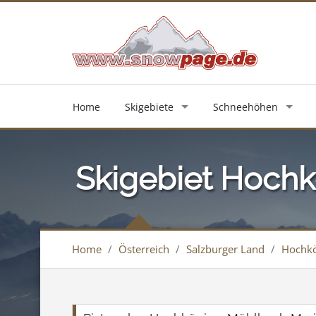
Home
Skigebiete
Schneehöhen
Skigebiet Hochk
Home
/
Österreich
/
Salzburger Land
/
Hochkö