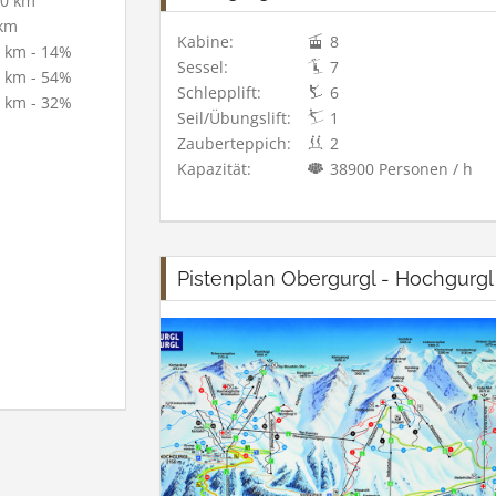
0 km
km
Kabine:
8
 km - 14%
Sessel:
7
 km - 54%
Schlepplift:
6
 km - 32%
Seil/Übungslift:
1
Zauberteppich:
2
Kapazität:
38900 Personen / h
Pistenplan Obergurgl - Hochgurgl