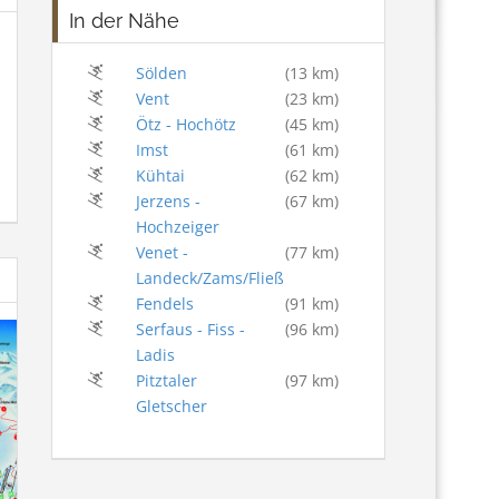
In der Nähe
Sölden
(13 km)
Vent
(23 km)
Ötz - Hochötz
(45 km)
Imst
(61 km)
Kühtai
(62 km)
Jerzens -
(67 km)
Hochzeiger
Venet -
(77 km)
Landeck/Zams/Fließ
Fendels
(91 km)
Serfaus - Fiss -
(96 km)
Ladis
Pitztaler
(97 km)
Gletscher