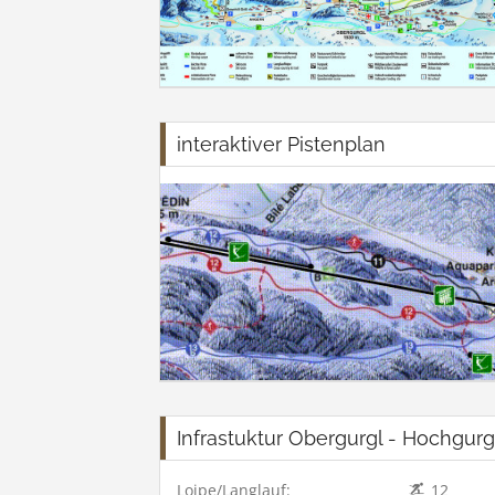
interaktiver Pistenplan
Infrastuktur Obergurgl - Hochgurg
Loipe/Langlauf:
12