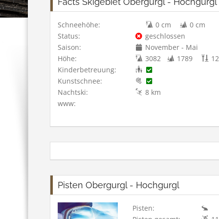
Facts Skigebiet Obergurgl - Hochgurgl
Schneehöhe:
0 cm
0 cm
Status:
geschlossen
Saison:
November - Mai
Höhe:
3082
1789
12
Kinderbetreuung:
Kunstschnee:
Nachtski:
8 km
www:
Pisten Obergurgl - Hochgurgl
Pisten: