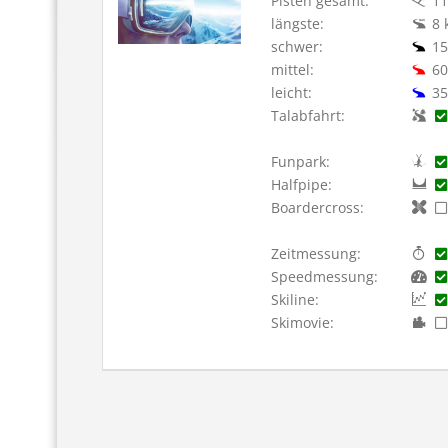
Pisten gesamt:
11
längste:
8 
schwer:
15
mittel:
60
leicht:
35
Talabfahrt:
Funpark:
Halfpipe:
Boardercross:
Zeitmessung:
Speedmessung:
Skiline:
Skimovie: